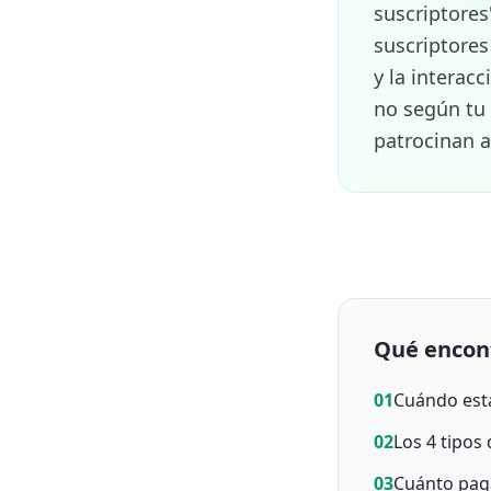
suscriptores
suscriptores
y la interac
no según tu
patrocinan a
Qué encon
01
Cuándo está
02
Los 4 tipos
03
Cuánto pag