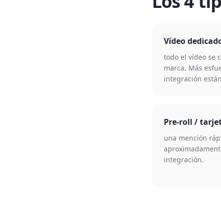
Los 4 ti
Vídeo dedicad
todo el vídeo se 
marca. Más esfue
integración están
Pre-roll / tarje
una mención rápi
aproximadamente
integración.