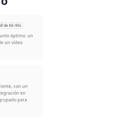
io
oll de 60–90s
punto óptimo: un
e un vídeo
iente, con un
tegración en
grupado para