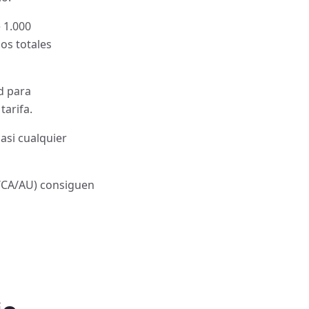
 1.000
los totales
d para
tarifa.
asi cualquier
U/CA/AU) consiguen