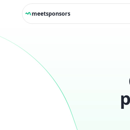
meetsponsors
p