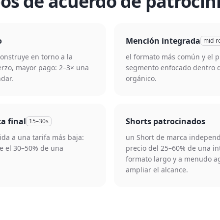
pos de acuerdo de patrocin
o
Mención integrada
mid-r
construye en torno a la
el formato más común y el 
rzo, mayor pago: 2–3× una
segmento enfocado dentro d
dar.
orgánico.
ta final
Shorts patrocinados
15–30s
da a una tarifa más baja:
un Short de marca independ
 el 30–50% de una
precio del 25–60% de una in
formato largo y a menudo a
ampliar el alcance.