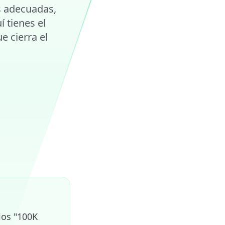
s adecuadas,
 tienes el
e cierra el
los "100K