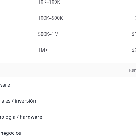
10K–100K
100K–500K
500K–1M
$
1M+
$
Ran
tware
ales / inversión
nología / hardware
 negocios