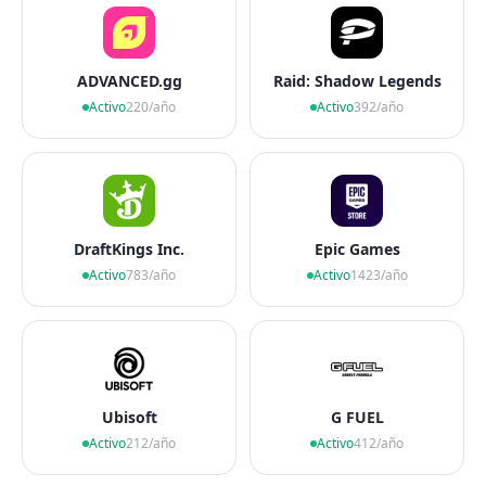
ADVANCED.gg
Raid: Shadow Legends
Activo
220/año
Activo
392/año
DraftKings Inc.
Epic Games
Activo
783/año
Activo
1423/año
Ubisoft
G FUEL
Activo
212/año
Activo
412/año