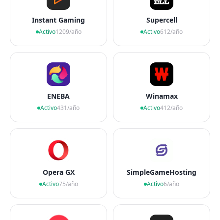
Instant Gaming
Supercell
Activo
1209/año
Activo
612/año
ENEBA
Winamax
Activo
431/año
Activo
412/año
Opera GX
SimpleGameHosting
Activo
75/año
Activo
6/año