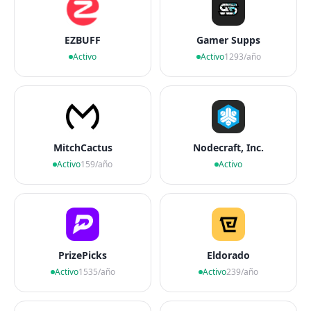
EZBUFF
Gamer Supps
Activo
Activo
1293/año
MitchCactus
Nodecraft, Inc.
Activo
159/año
Activo
PrizePicks
Eldorado
Activo
1535/año
Activo
239/año