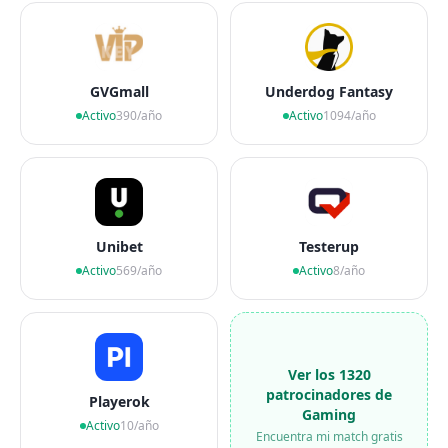
GVGmall
Underdog Fantasy
Activo
390/año
Activo
1094/año
Unibet
Testerup
Activo
569/año
Activo
8/año
Ver los 1320
patrocinadores de
Playerok
Gaming
Activo
10/año
Encuentra mi match gratis